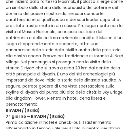
che inizierà dalla fortezza Masmak, il palazzo si erge come
un simbolo della storia della riconquista del potere e del
dominio del paese mostrando nei suoi corridoi le
caratteristiche di quell'epoca e dei suoi leader dopo che
era stato trasformato in un museo. Proseguimento con la
visita al Museo Nazionale, principale custode del
patrimonio e della cultura nazionale saudita. Il Museo è un
luogo di apprendimento e scoperta, offre una
panoramica della storia della civiltà araba dalla preistoria
alla nostra epoca. Pranzo nel tradizionale ristorante Al Najd
Village. Nel pomeriggio si prosegue con la visita della
storica Diriyah che si trova a circa 20 km dal centro della
città principale di Riyadh. È uno dei siti archeologici più
importanti da dove inizia la storia della dinastia saudita. A
seguire, potrete godere di una vista spettacolare sullo
skyline di Riyadh dal punto più alto della città: lo Sky Bridge
alla Kingdom Tower. Rientro in hotel, cena libera e
pernottamento.
RIYADH / (italia)
7° giorno – RIYADH / (Italia)
Prima colazione in hotel e check-out. Trasferimento
all’aeroporto in tempo utile per il volo di rientro per l’Italia