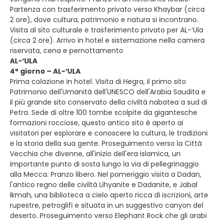
Partenza con trasferimento privato verso Khaybar (circa
2 ore), dove cultura, patrimonio e natura si incontrano.
Visita al sito culturale e trasferimento privato per AL-‘Ula
(circa 2 ore). Arrivo in hotel e sistemazione nella camera
riservata, cena e pernottamento
AL-‘ULA
4° giorno – AL-‘ULA
Prima colazione in hotel. Visita di Hegra, il primo sito
Patrimonio dell'Umanità dell'UNESCO dell'Arabia Saudita e
il più grande sito conservato della civiltà nabatea a sud di
Petra. Sede di oltre 100 tombe scolpite da gigantesche
formazioni rocciose, questo antico sito è aperto ai
visitatori per esplorare e conoscere la cultura, le tradizioni
e la storia della sua gente. Proseguimento verso la Città
Vecchia che divenne, all'inizio dell'era islamica, un
importante punto di sosta lungo la via di pellegrinaggio
alla Mecca. Pranzo libero. Nel pomeriggio visita a Dadan,
l'antico regno delle civiltà Lihyanite e Dadanite, e Jabal
Ikmah, una biblioteca a cielo aperto ricca di iscrizioni, arte
rupestre, petroglifi e situata in un suggestivo canyon del
deserto. Proseguimento verso Elephant Rock che gli arabi