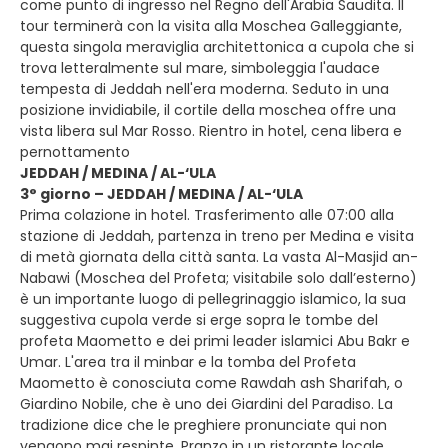
come punto di ingresso nel Regno dell'Arabia Saudita. Il
tour terminerà con la visita alla Moschea Galleggiante,
questa singola meraviglia architettonica a cupola che si
trova letteralmente sul mare, simboleggia l'audace
tempesta di Jeddah nell'era moderna. Seduto in una
posizione invidiabile, il cortile della moschea offre una
vista libera sul Mar Rosso. Rientro in hotel, cena libera e
pernottamento
JEDDAH / MEDINA / AL-‘ULA
3° giorno – JEDDAH / MEDINA / AL-‘ULA
Prima colazione in hotel. Trasferimento alle 07:00 alla
stazione di Jeddah, partenza in treno per Medina e visita
di metà giornata della città santa. La vasta Al-Masjid an-
Nabawi (Moschea del Profeta; visitabile solo dall’esterno)
è un importante luogo di pellegrinaggio islamico, la sua
suggestiva cupola verde si erge sopra le tombe del
profeta Maometto e dei primi leader islamici Abu Bakr e
Umar. L'area tra il minbar e la tomba del Profeta
Maometto è conosciuta come Rawdah ash Sharifah, o
Giardino Nobile, che è uno dei Giardini del Paradiso. La
tradizione dice che le preghiere pronunciate qui non
vengono mai respinte. Pranzo in un ristorante locale.