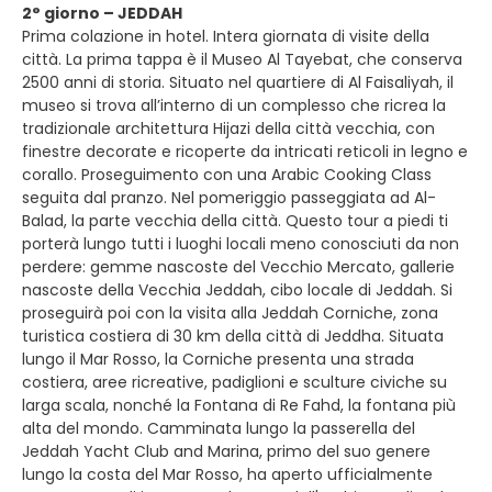
2° giorno – JEDDAH
Prima colazione in hotel. Intera giornata di visite della
città. La prima tappa è il Museo Al Tayebat, che conserva
2500 anni di storia. Situato nel quartiere di Al Faisaliyah, il
museo si trova all’interno di un complesso che ricrea la
tradizionale architettura Hijazi della città vecchia, con
finestre decorate e ricoperte da intricati reticoli in legno e
corallo. Proseguimento con una Arabic Cooking Class
seguita dal pranzo. Nel pomeriggio passeggiata ad Al-
Balad, la parte vecchia della città. Questo tour a piedi ti
porterà lungo tutti i luoghi locali meno conosciuti da non
perdere: gemme nascoste del Vecchio Mercato, gallerie
nascoste della Vecchia Jeddah, cibo locale di Jeddah. Si
proseguirà poi con la visita alla Jeddah Corniche, zona
turistica costiera di 30 km della città di Jeddha. Situata
lungo il Mar Rosso, la Corniche presenta una strada
costiera, aree ricreative, padiglioni e sculture civiche su
larga scala, nonché la Fontana di Re Fahd, la fontana più
alta del mondo. Camminata lungo la passerella del
Jeddah Yacht Club and Marina, primo del suo genere
lungo la costa del Mar Rosso, ha aperto ufficialmente