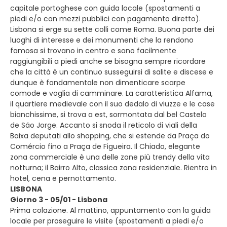
capitale portoghese con guida locale (spostamenti a
piedi e/o con mezzi pubblici con pagamento diretto).
Lisbona si erge su sette colli come Roma. Buona parte dei
luoghi di interesse e dei monumenti che la rendono
famosa si trovano in centro e sono facilmente
raggiungibili a piedi anche se bisogna sempre ricordare
che la città è un continuo susseguirsi di salite e discese e
dunque è fondamentale non dimenticare scarpe
comode e voglia di camminare. La caratteristica Alfama,
il quartiere medievale con il suo dedalo di viuzze e le case
bianchissime, si trova a est, sormontata dal bel Castelo
de São Jorge. Accanto si snoda il reticolo di viali della
Baixa deputati allo shopping, che si estende da Praça do
Comércio fino a Praça de Figueira. Il Chiado, elegante
zona commerciale è una delle zone più trendy della vita
notturna; il Bairro Alto, classica zona residenziale. Rientro in
hotel, cena e pernottamento.
LISBONA
Giorno 3 - 05/01 - Lisbona
Prima colazione. Al mattino, appuntamento con la guida
locale per proseguire le visite (spostamenti a piedi e/o