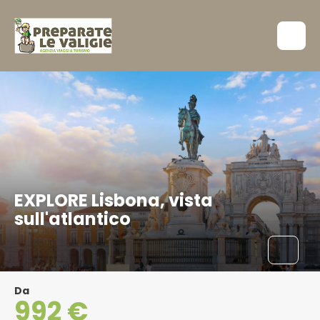
EXPLORE Lisbona, vista
sull'atlantico
Da
992 €