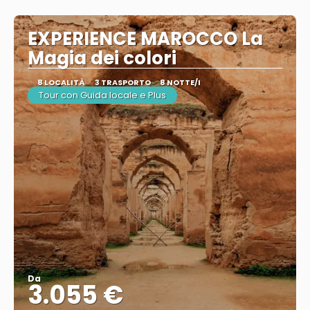
EXPERIENCE MAROCCO La
Magia dei colori
8 LOCALITÀ
3 TRASPORTO
8 NOTTE/I
Tour con Guida locale e Plus
Da
3.055 €