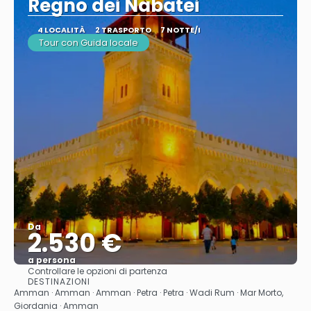
Regno dei Nabatei
4 LOCALITÀ
2 TRASPORTO
7 NOTTE/I
Tour con Guida locale
Da
2.530 €
a persona
Controllare le opzioni di partenza
Vedere
DESTINAZIONI
Amman · Amman · Amman · Petra · Petra · Wadi Rum · Mar Morto,
Giordania · Amman