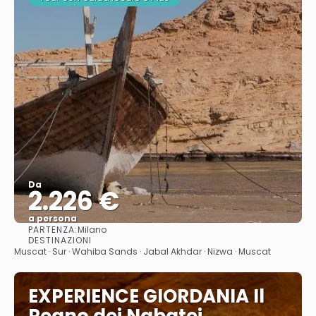
Da
2.226 €
a persona
PARTENZA:
Milano
Vedere
DESTINAZIONI
Muscat · Sur · Wahiba Sands · Jabal Akhdar · Nizwa · Muscat
EXPERIENCE GIORDANIA Il