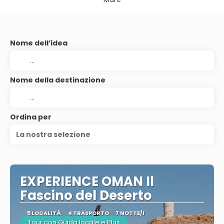
Nome dell’idea
Nome della destinazione
Ordina per
La nostra selezione
EXPERIENCE OMAN Il
Fascino del Deserto
5 LOCALITÀ
4 TRASPORTO
7 NOTTE/I
Tour con Guida locale e Plus