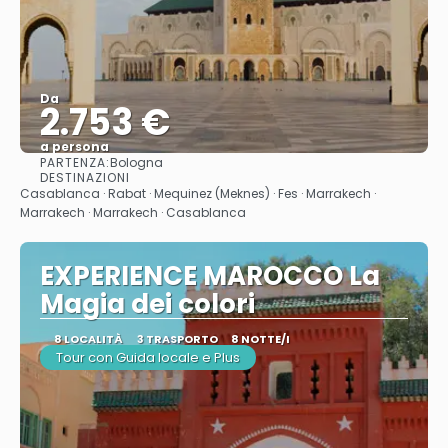
Da
2.753 €
a persona
PARTENZA:
Bologna
Vedere
DESTINAZIONI
Casablanca · Rabat · Mequinez (Meknes) · Fes · Marrakech ·
Marrakech · Marrakech · Casablanca
EXPERIENCE MAROCCO La
Magia dei colori
8 LOCALITÀ
3 TRASPORTO
8 NOTTE/I
Tour con Guida locale e Plus