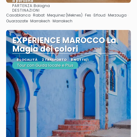
a persona
PARTENZA:
Bologna
Vedere
DESTINAZIONI
Casablanca · Rabat · Mequinez (Meknes) · Fes · Erfoud · Merzouga ·
Ouarzazate · Marrakech · Marrakech
EXPERIENCE MAROCCO La
Magia dei colori
8 LOCALITÀ
2 TRASPORTO
8 NOTTE/I
Tour con Guida locale e Plus