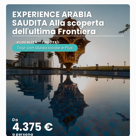
EXPERIENCE ARABIA
SAUDITA Alla scoperta
dell'ultima Frontiera
4 LOCALITÀ
7 NOTTE/I
Tour con Guida locale e Plus
Da
4.375 €
a persona