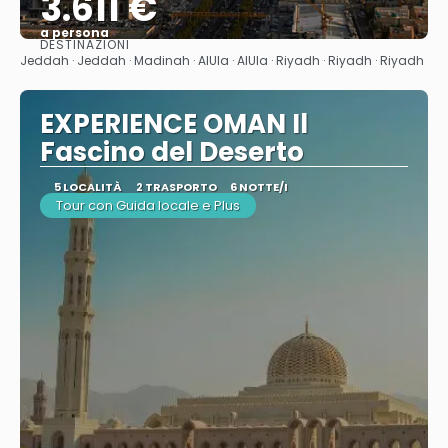
3.611 €
a persona
DESTINAZIONI
Vedere
Jeddah · Jeddah · Madinah · AlUla · AlUla · Riyadh · Riyadh · Riyadh
EXPERIENCE OMAN Il
Fascino del Deserto
5 LOCALITÀ
2 TRASPORTO
6 NOTTE/I
Tour con Guida locale e Plus