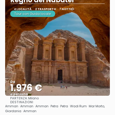
Regno dei Nabatei
4 LOCALITÀ
2 TRASPORTO
7 NOTTE/I
Tour con Guida locale
Da
1.976 €
a persona
PARTENZA:
Milano
Vedere
DESTINAZIONI
Amman · Amman · Amman · Petra · Petra · Wadi Rum · Mar Morto,
Giordania · Amman