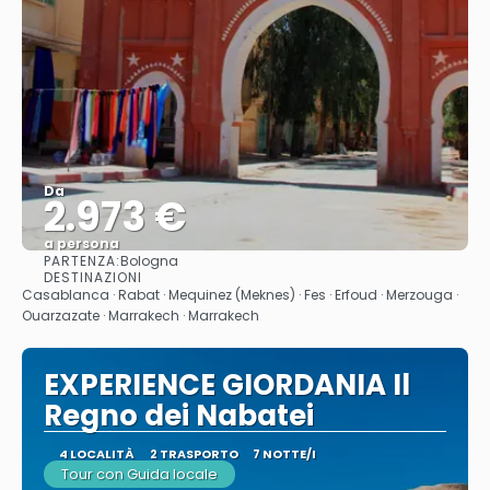
Da
2.973 €
a persona
PARTENZA:
Bologna
Vedere
DESTINAZIONI
Casablanca · Rabat · Mequinez (Meknes) · Fes · Erfoud · Merzouga ·
Ouarzazate · Marrakech · Marrakech
EXPERIENCE GIORDANIA Il
Regno dei Nabatei
4 LOCALITÀ
2 TRASPORTO
7 NOTTE/I
Tour con Guida locale