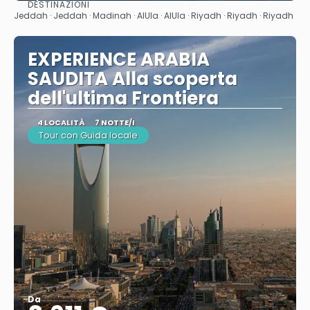
DESTINAZIONI
Vedere
Jeddah · Jeddah · Madinah · AlUla · AlUla · Riyadh · Riyadh · Riyadh
EXPERIENCE ARABIA
SAUDITA Alla scoperta
dell'ultima Frontiera
4 LOCALITÀ
7 NOTTE/I
Tour con Guida locale
Da