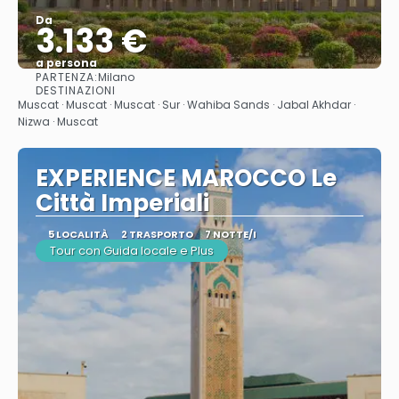
Da
3.133 €
a persona
PARTENZA:
Milano
Vedere
DESTINAZIONI
Muscat · Muscat · Muscat · Sur · Wahiba Sands · Jabal Akhdar ·
Nizwa · Muscat
EXPERIENCE MAROCCO Le
Città Imperiali
5 LOCALITÀ
2 TRASPORTO
7 NOTTE/I
Tour con Guida locale e Plus