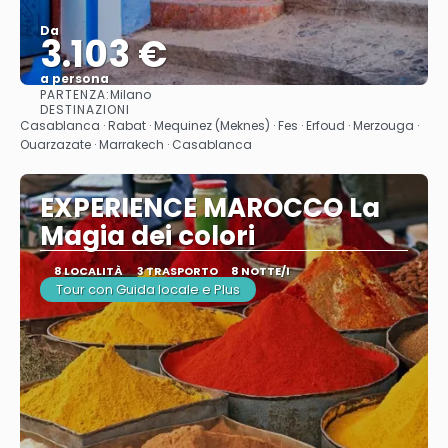
Da
3.103 €
a persona
PARTENZA:
Milano
Vedere
DESTINAZIONI
Casablanca · Rabat · Mequinez (Meknes) · Fes · Erfoud · Merzouga ·
Ouarzazate · Marrakech · Casablanca
EXPERIENCE MAROCCO La
Magia dei colori
8 LOCALITÀ
3 TRASPORTO
8 NOTTE/I
Tour con Guida locale e Plus