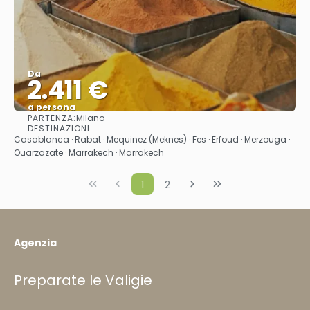
Da
2.411 €
a persona
PARTENZA:
Milano
Vedere
DESTINAZIONI
Casablanca · Rabat · Mequinez (Meknes) · Fes · Erfoud · Merzouga ·
Ouarzazate · Marrakech · Marrakech
1
2
Agenzia
Preparate le Valigie