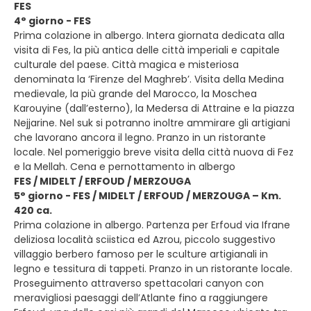
FES
4° giorno - FES
Prima colazione in albergo. Intera giornata dedicata alla
visita di Fes, la più antica delle città imperiali e capitale
culturale del paese. Città magica e misteriosa
denominata la ‘Firenze del Maghreb’. Visita della Medina
medievale, la più grande del Marocco, la Moschea
Karouyine (dall’esterno), la Medersa di Attraine e la piazza
Nejjarine. Nel suk si potranno inoltre ammirare gli artigiani
che lavorano ancora il legno. Pranzo in un ristorante
locale. Nel pomeriggio breve visita della città nuova di Fez
e la Mellah. Cena e pernottamento in albergo
FES / MIDELT / ERFOUD / MERZOUGA
5° giorno - FES / MIDELT / ERFOUD / MERZOUGA – Km.
420 ca.
Prima colazione in albergo. Partenza per Erfoud via Ifrane
deliziosa località sciistica ed Azrou, piccolo suggestivo
villaggio berbero famoso per le sculture artigianali in
legno e tessitura di tappeti. Pranzo in un ristorante locale.
Proseguimento attraverso spettacolari canyon con
meravigliosi paesaggi dell’Atlante fino a raggiungere