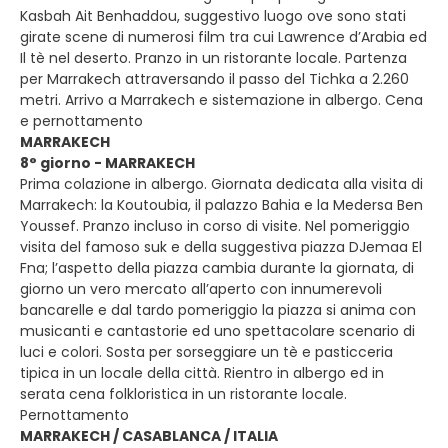
Kasbah Ait Benhaddou, suggestivo luogo ove sono stati
girate scene di numerosi film tra cui Lawrence d’Arabia ed
Il tè nel deserto. Pranzo in un ristorante locale. Partenza
per Marrakech attraversando il passo del Tichka a 2.260
metri. Arrivo a Marrakech e sistemazione in albergo. Cena
e pernottamento
MARRAKECH
8° giorno - MARRAKECH
Prima colazione in albergo. Giornata dedicata alla visita di
Marrakech: la Koutoubia, il palazzo Bahia e la Medersa Ben
Youssef. Pranzo incluso in corso di visite. Nel pomeriggio
visita del famoso suk e della suggestiva piazza DJemaa El
Fna; l’aspetto della piazza cambia durante la giornata, di
giorno un vero mercato all’aperto con innumerevoli
bancarelle e dal tardo pomeriggio la piazza si anima con
musicanti e cantastorie ed uno spettacolare scenario di
luci e colori. Sosta per sorseggiare un tè e pasticceria
tipica in un locale della città. Rientro in albergo ed in
serata cena folkloristica in un ristorante locale.
Pernottamento
MARRAKECH / CASABLANCA / ITALIA