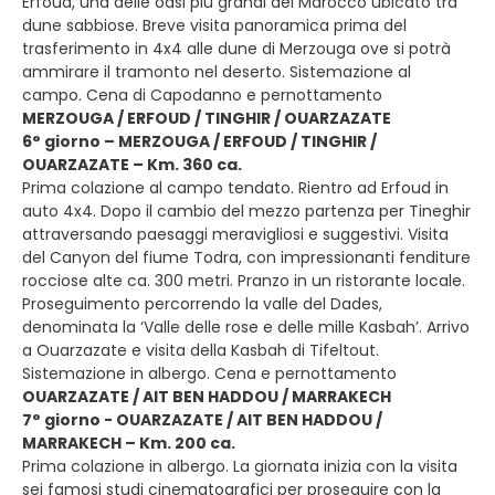
Erfoud, una delle oasi più grandi del Marocco ubicato tra
dune sabbiose. Breve visita panoramica prima del
trasferimento in 4x4 alle dune di Merzouga ove si potrà
ammirare il tramonto nel deserto. Sistemazione al
campo. Cena di Capodanno e pernottamento
MERZOUGA / ERFOUD / TINGHIR / OUARZAZATE
6° giorno – MERZOUGA / ERFOUD / TINGHIR /
OUARZAZATE – Km. 360 ca.
Prima colazione al campo tendato. Rientro ad Erfoud in
auto 4x4. Dopo il cambio del mezzo partenza per Tineghir
attraversando paesaggi meravigliosi e suggestivi. Visita
del Canyon del fiume Todra, con impressionanti fenditure
rocciose alte ca. 300 metri. Pranzo in un ristorante locale.
Proseguimento percorrendo la valle del Dades,
denominata la ‘Valle delle rose e delle mille Kasbah’. Arrivo
a Ouarzazate e visita della Kasbah di Tifeltout.
Sistemazione in albergo. Cena e pernottamento
OUARZAZATE / AIT BEN HADDOU / MARRAKECH
7° giorno - OUARZAZATE / AIT BEN HADDOU /
MARRAKECH – Km. 200 ca.
Prima colazione in albergo. La giornata inizia con la visita
sei famosi studi cinematografici per proseguire con la