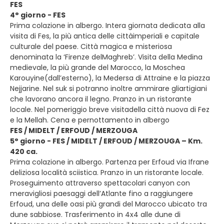
FES
4° giorno - FES
Prima colazione in albergo. Intera giornata dedicata alla
visita di Fes, la più antica delle cittàimperiali e capitale
culturale del paese. Città magica e misteriosa
denominata la ‘Firenze delMaghreb’. Visita della Medina
medievale, la più grande del Marocco, la Moschea
Karouyine(dall’esterno), la Medersa di Attraine e la piazza
Nejjarine. Nel suk si potranno inoltre ammirare gliartigiani
che lavorano ancora il legno. Pranzo in un ristorante
locale. Nel pomeriggio breve visitadella città nuova di Fez
e la Mellah. Cena e pernottamento in albergo
FES / MIDELT / ERFOUD / MERZOUGA
5° giorno - FES / MIDELT / ERFOUD / MERZOUGA – Km.
420 ca.
Prima colazione in albergo. Partenza per Erfoud via Ifrane
deliziosa località sciistica. Pranzo in un ristorante locale.
Proseguimento attraverso spettacolari canyon con
meravigliosi paesaggi dell’Atlante fino a raggiungere
Erfoud, una delle oasi più grandi del Marocco ubicato tra
dune sabbiose. Trasferimento in 4x4 alle dune di