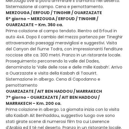
Merzouga ove si potrà ammirare il tramonto nel deserto.
Sistemazione al campo. Cena e pernottamento.
MERZOUGA / ERFOUD / TINGHIR / OUARZAZATE
6° giorno – MERZOUGA / ERFOUD / TINGHIR /
OUARZAZATE – Km. 360 ca.
Prima colazione al campo tendato. Rientro ad Erfoud in
auto 4x4. Dopo il cambio del mezzo partenza per Tineghir
attraversando paesaggi meravigliosi e suggestivi. Visita
del Canyon del fiume Todra, con impressionanti fenditure
rocciose alte ca. 300 metri. Pranzo in un ristorante locale.
Proseguimento percorrendo la valle del Dades,
denominata la ‘Valle delle rose e delle mille Kasbah’. Arrivo
a Ouarzazate e visita della Kasbah di Taourirt.
Sistemazione in albergo. Cena di Capodanno e
pernottamento
OUARZAZATE / AIT BEN HADDOU / MARRAKECH
7° giorno - OUARZAZATE / AIT BEN HADDOU /
MARRAKECH – Km. 200 ca.
Prima colazione in albergo. La giornata inizia con la visita
alla Kasbah Ait Benhaddou, suggestivo luogo ove sono
stati girate scene di numerosi film tra cui Lawrence
d’Arabia ed Il tè nel deserto. Pranzo in un ristorante locale.