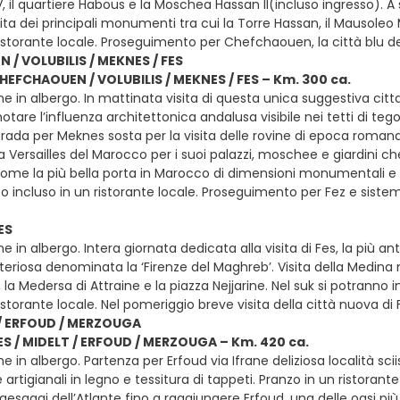
l quartiere Habous e la Moschea Hassan II(incluso ingresso). A 
ita dei principali monumenti tra cui la Torre Hassan, il Mausole
ristorante locale. Proseguimento per Chefchaouen, la città blu 
/ VOLUBILIS / MEKNES / FES
CHEFCHAOUEN / VOLUBILIS / MEKNES / FES – Km. 300 ca.
e in albergo. In mattinata visita di questa unica suggestiva citta
tare l’influenza architettonica andalusa visibile nei tetti di tegole
rada per Meknes sosta per la visita delle rovine di epoca romana d
 Versailles del Marocco per i suoi palazzi, moschee e giardini c
ome la più bella porta in Marocco di dimensioni monumentali e 
zo incluso in un ristorante locale. Proseguimento per Fez e sist
ES
e in albergo. Intera giornata dedicata alla visita di Fes, la più ant
eriosa denominata la ‘Firenze del Maghreb’. Visita della Medina
, la Medersa di Attraine e la piazza Nejjarine. Nel suk si potranno 
istorante locale. Nel pomeriggio breve visita della città nuova d
 / ERFOUD / MERZOUGA
FES / MIDELT / ERFOUD / MERZOUGA – Km. 420 ca.
e in albergo. Partenza per Erfoud via Ifrane deliziosa località sc
e artigianali in legno e tessitura di tappeti. Pranzo in un ristor
aesaggi dell’Atlante fino a raggiungere Erfoud, una delle oasi p