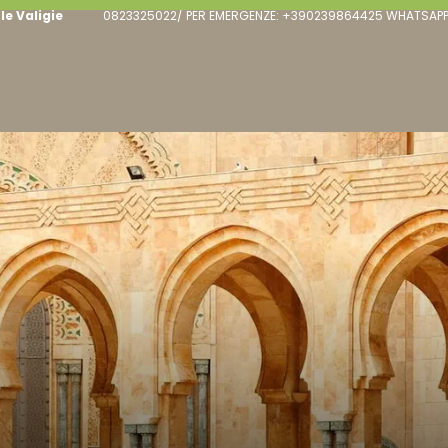
le Valigie
0823325022/ PER EMERGENZE: +390239864425 WHATSAPP: