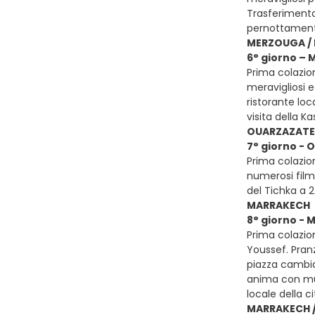
Trasferimento
pernottamen
MERZOUGA / 
6° giorno – 
Prima colazio
meravigliosi e
ristorante loc
visita della 
OUARZAZATE 
7° giorno - 
Prima colazion
numerosi film 
del Tichka a 
MARRAKECH
8° giorno -
Prima colazion
Youssef. Pranz
piazza cambia
anima con musi
locale della c
MARRAKECH /