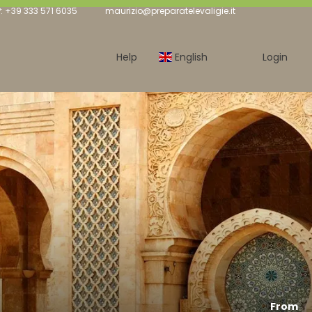
 +39 333 571 6035
maurizio@preparatelevaligie.it
Help
English
Login
From