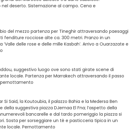
o nel deserto. Sistemazione al campo. Cena e
mbio del mezzo partenza per Tineghir attraversando paesaggi
i fenditure rocciose alte ca. 300 metri. Pranzo in un
‘Valle delle rose e delle mille Kasbah’. Arrivo a Ouarzazate e
to
nhaddou, suggestivo luogo ove sono stati girate scene di
orante locale. Partenza per Marrakech attraversando il passo
 e pernottamento
r Si Said, la Koutoubia, il palazzo Bahia e la Medersa Ben
 e della suggestiva piazza DJemaa El Fna; l’aspetto della
nnumerevoli bancarelle e dal tardo pomeriggio la piazza si
i. Sosta per sorseggiare un tè e pasticceria tipica in un
orante locale. Pernottamento