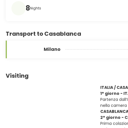
8
Nights
Transport to Casablanca
Milano
Visiting
ITALIA / CA
1° giorno - 
Partenza dall’
nella camera 
CASABLANCA 
2° giorno -
Prima colazion