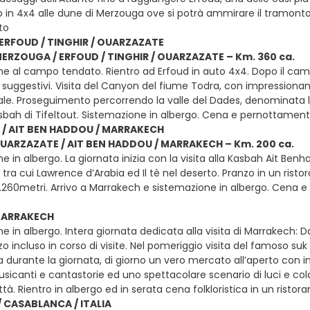
 in 4x4 alle dune di Merzouga ove si potrà ammirare il tramont
to
ERFOUD / TINGHIR / OUARZAZATE
MERZOUGA / ERFOUD / TINGHIR / OUARZAZATE – Km. 360 ca.
ne al campo tendato. Rientro ad Erfoud in auto 4x4. Dopo il ca
 suggestivi. Visita del Canyon del fiume Todra, con impressionant
ale. Proseguimento percorrendo la valle del Dades, denominata la 
Kasbah di Tifeltout. Sistemazione in albergo. Cena e pernottamen
/ AIT BEN HADDOU / MARRAKECH
OUARZAZATE / AIT BEN HADDOU / MARRAKECH – Km. 200 ca.
e in albergo. La giornata inizia con la visita alla Kasbah Ait Be
tra cui Lawrence d’Arabia ed Il tè nel deserto. Pranzo in un rist
2.260metri. Arrivo a Marrakech e sistemazione in albergo. Cena
 MARRAKECH
e in albergo. Intera giornata dedicata alla visita di Marrakech: Da
o incluso in corso di visite. Nel pomeriggio visita del famoso suk
 durante la giornata, di giorno un vero mercato all’aperto con i
canti e cantastorie ed uno spettacolare scenario di luci e color
ittà. Rientro in albergo ed in serata cena folkloristica in un rist
 CASABLANCA / ITALIA