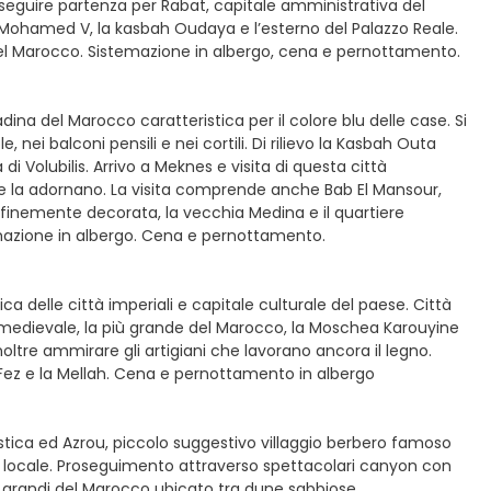
seguire partenza per Rabat, capitale amministrativa del
o Mohamed V, la kasbah Oudaya e l’esterno del Palazzo Reale.
del Marocco. Sistemazione in albergo, cena e pernottamento.
dina del Marocco caratteristica per il colore blu delle case. Si
, nei balconi pensili e nei cortili. Di rilievo la Kasbah Outa
i Volubilis. Arrivo a Meknes e visita di questa città
he la adornano. La visita comprende anche Bab El Mansour,
finemente decorata, la vecchia Medina e il quartiere
emazione in albergo. Cena e pernottamento.
ica delle città imperiali e capitale culturale del paese. Città
 medievale, la più grande del Marocco, la Moschea Karouyine
inoltre ammirare gli artigiani che lavorano ancora il legno.
i Fez e la Mellah. Cena e pernottamento in albergo
iistica ed Azrou, piccolo suggestivo villaggio berbero famoso
ante locale. Proseguimento attraverso spettacolari canyon con
iù grandi del Marocco ubicato tra dune sabbiose.