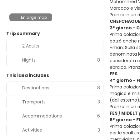
Mohammed V, i
Marocco e vis
Pranzo in un 
Enlarge map
CHEFCHAOUEN 
3° giorno - 
Trip summary
Prima colazion
potrà anche no
2 Adults
Hman. Sulla st
denominata la
Nights
8
considerata c
ebraico. Pran
FES
This idea includes
4° giorno - F
Prima colazion
Destinations
8
magica e mist
(dall’esterno)
Transports
3
Pranzo in un r
FES / MIDELT
Accommodations
6
5° giorno - 
Prima colazion
Activities
3
per le scultur
meravigliosi p