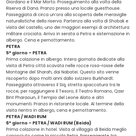
Giordano e il Mar Morto. Proseguimento alla volta della
Riserva di Dana. Pranzo presso una locale guesthouse.
Passeggiata di circa un’ora alla scoperta delle meraviglie
naturalistiche della riserva. Partenza alla volta di Shobak e
visita del castello, uno dei maggiori esempi di architettura
militare crociata. Arrivo in serata a Petra e sistemazione in
albergo. Cena e pernottamento.
PETRA
5° giorno – PETRA
Prima colazione in albergo. Intera giornata dedicate alla
visita di Petra città scavata nelle rocce rosa-rosse delle
Montagne del Sharah, dai Nabatei. Questo sito venne
riscoperto dopo molti anni dallo svizzero Burkhardt.
Passeggiata attraverso il Siq, stretta spaccatura tra le
rocce, per raggiungere il Tesoro, il Teatro Romano, Qasr
Bint Pharaoun, il Tempio del Leone Alato e altri
monumenti. Pranzo in ristorante locale. Al termine della
visita rientro in albergo, cena e pernottamento.
PETRA / WADI RUM
6° giorno – PETRA / WADI RUM (Beida)
Prima colazione in hotel. Visita al villaggio di Beida meglio
conosciuto come la piccola Petra. Passeggerete tra