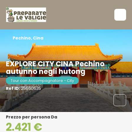
Pechino, Cina
EXPLORE CITY CINA Pechino
autunno negli hutong
Tour con Accompagnatore - City
Ref ID:
25660635
Prezzo per persona Da
2.421 €